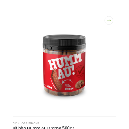
BIFINHOS & SNACKS
Bifinho Humm Au! Carne 500gr