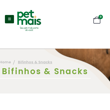
0
Home
Bifinhos & Snacks
Bifinhos & Snacks