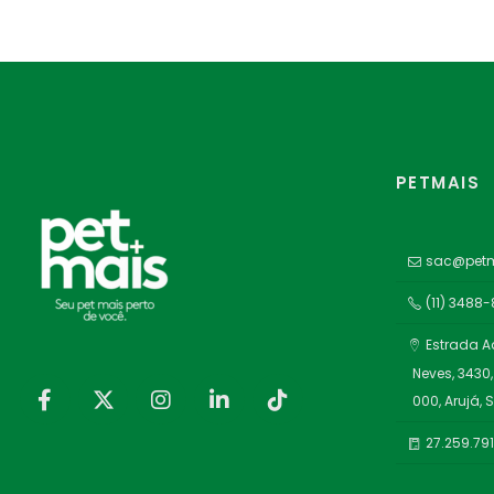
PETMAIS
sac@petm
(11) 3488
Estrada A
Neves, 3430,
000, Arujá, 
27.259.79