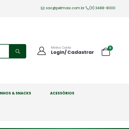
sac@petmais.com.br
(11) 3488-8000
Minha Conta
0
Login/ Cadastrar
INHOS & SNACKS
ACESSÓRIOS