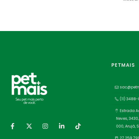
PETMAIS
sac@petm
(11) 3488
Estrada A
Neves, 3430,
000, Arujá, 
27.259.79