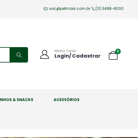
sac@petmais.com.br
(11) 3488-8000
Minha Conta
0
Login/ Cadastrar
INHOS & SNACKS
ACESSÓRIOS