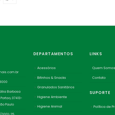
DEPARTAMENTOS
LINKS
Acessórios
Quem Somo
ais.com.br
Bifinhos & Snacks
Contato
-8000
Granulados Sanitários
dilia Barbosa
SUPORTE
Higiene Ambiente
 Portao, 07413-
São Paulo
Higiene Animal
Política de P
1/0001-25