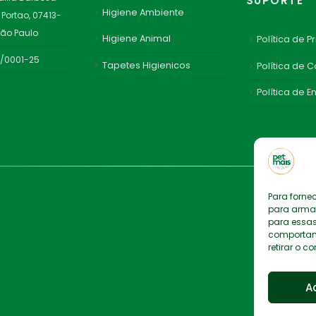
SUPORTE
Higiene Ambiente
 Portao, 07413-
São Paulo
Higiene Animal
Política de P
1/0001-25
Tapetes Higienicos
Política de 
Política de E
Para forne
para armaz
para essas
comportame
retirar o 
A