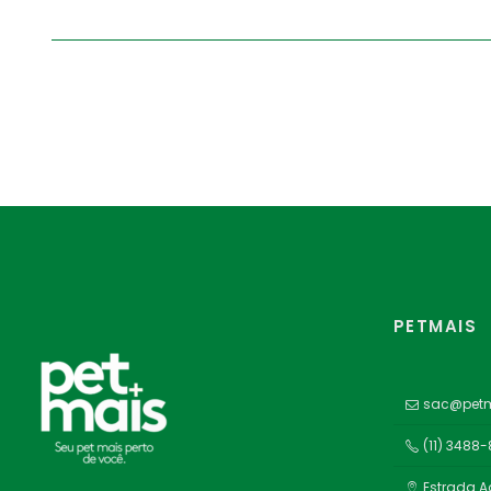
PETMAIS
sac@petm
(11) 3488
Estrada A