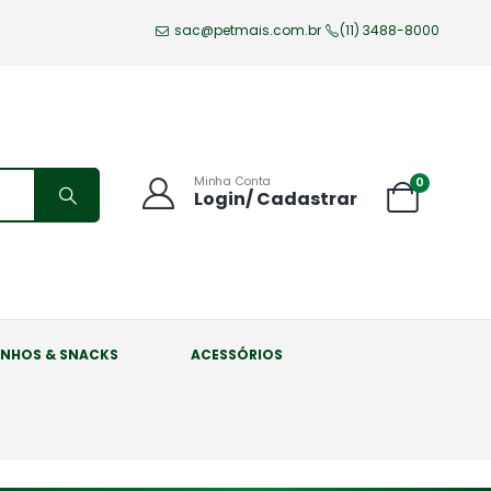
sac@petmais.com.br
(11) 3488-8000
Minha Conta
0
Login/ Cadastrar
INHOS & SNACKS
ACESSÓRIOS