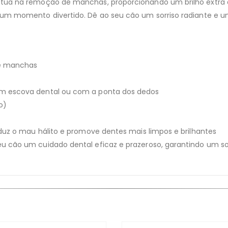
atua na remoção de manchas, proporcionando um brilho extra a
 um momento divertido. Dê ao seu cão um sorriso radiante e u
de manchas
om escova dental ou com a ponta dos dedos
o)
eduz o mau hálito e promove dentes mais limpos e brilhantes
u cão um cuidado dental eficaz e prazeroso, garantindo um sor