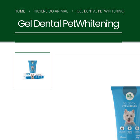
HOME
HIGIENE DO ANIMAL
GEL DENTAL PETWHITENING
Gel Dental PetWhitening