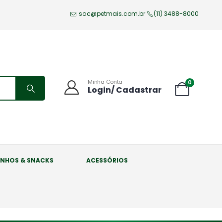
sac@petmais.com.br
(11) 3488-8000
Minha Conta
0
Login/ Cadastrar
INHOS & SNACKS
ACESSÓRIOS