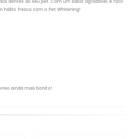
os dentes do seu pet. Com um sabor agradável, é fácil
m hálito fresco com o Pet Whitening!
riso ainda mais bonito!