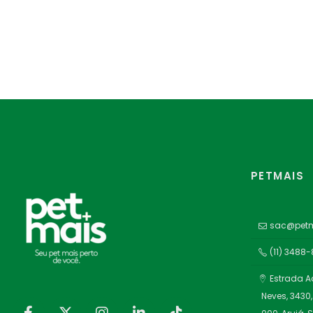
PETMAIS
sac@petm
(11) 3488
Estrada A
Neves, 3430,