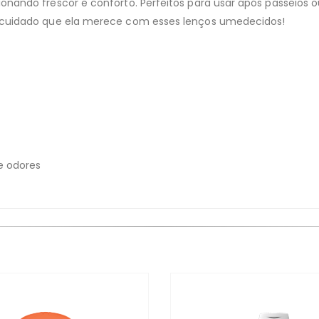
ionando frescor e conforto. Perfeitos para usar após passeio
o cuidado que ela merece com esses lenços umedecidos!
e odores