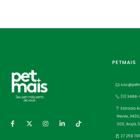
PETMAIS
sac@petm
(11) 3488
Estrada A
Neves, 3430,
000, Arujá, 
27.259.79