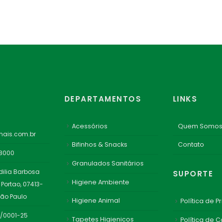
DEPARTAMENTOS
LINKS
Acessórios
Quem Somo
ais.com.br
Bifinhos & Snacks
Contato
-8000
Granulados Sanitários
dilia Barbosa
SUPORTE
Higiene Ambiente
 Portao, 07413-
São Paulo
Higiene Animal
Política de P
1/0001-25
Tapetes Higienicos
Política de 