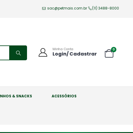
sac@petmais.com.br
(11) 3488-8000
Minha Conta
0
Login/ Cadastrar
INHOS & SNACKS
ACESSÓRIOS